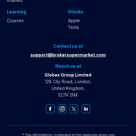
Indexes
Learning
Stocks
Courses
Apple
Tesla
Contact us at
support@brokersupermarket.com
Reach us at
Globex Group Limited
128 City Road, London,
United Kingdom,
EC1V 2NX
* The information contained in this website does not