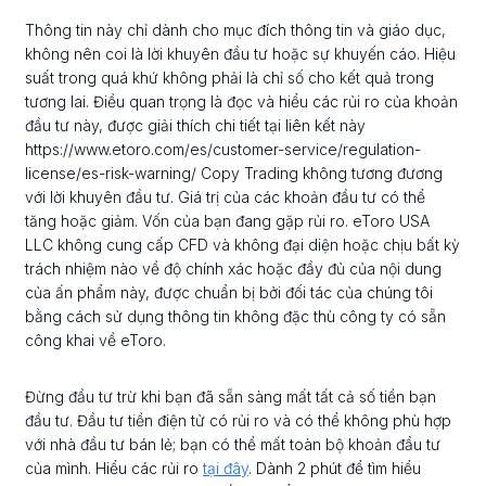
Thông tin này chỉ dành cho mục đích thông tin và giáo dục,
không nên coi là lời khuyên đầu tư hoặc sự khuyến cáo. Hiệu
suất trong quá khứ không phải là chỉ số cho kết quả trong
tương lai. Điều quan trọng là đọc và hiểu các rủi ro của khoản
đầu tư này, được giải thích chi tiết tại liên kết này
https://www.etoro.com/es/customer-service/regulation-
license/es-risk-warning/ Copy Trading không tương đương
với lời khuyên đầu tư. Giá trị của các khoản đầu tư có thể
tăng hoặc giảm. Vốn của bạn đang gặp rủi ro. eToro USA
LLC không cung cấp CFD và không đại diện hoặc chịu bất kỳ
trách nhiệm nào về độ chính xác hoặc đầy đủ của nội dung
của ấn phẩm này, được chuẩn bị bởi đối tác của chúng tôi
bằng cách sử dụng thông tin không đặc thù công ty có sẵn
công khai về eToro.
Đừng đầu tư trừ khi bạn đã sẵn sàng mất tất cả số tiền bạn
đầu tư. Đầu tư tiền điện tử có rủi ro và có thể không phù hợp
với nhà đầu tư bán lẻ; bạn có thể mất toàn bộ khoản đầu tư
của mình. Hiểu các rủi ro
tại đây
. Dành 2 phút để tìm hiểu