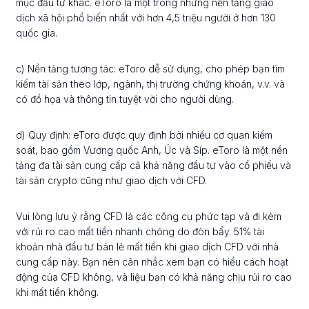
mục đầu tư khác. eToro là một trong những nền tảng giao
dịch xã hội phổ biến nhất với hơn 4,5 triệu người ở hơn 130
quốc gia.
c) Nền tảng tương tác: eToro dễ sử dụng, cho phép bạn tìm
kiếm tài sản theo lớp, ngành, thị trường chứng khoán, v.v. và
có đồ họa và thông tin tuyệt vời cho người dùng.
d) Quy định: eToro được quy định bởi nhiều cơ quan kiểm
soát, bao gồm Vương quốc Anh, Úc và Síp. eToro là một nền
tảng đa tài sản cung cấp cả khả năng đầu tư vào cổ phiếu và
tài sản crypto cũng như giao dịch với CFD.
Vui lòng lưu ý rằng CFD là các công cụ phức tạp và đi kèm
với rủi ro cao mất tiền nhanh chóng do đòn bẩy. 51% tài
khoản nhà đầu tư bán lẻ mất tiền khi giao dịch CFD với nhà
cung cấp này. Bạn nên cân nhắc xem bạn có hiểu cách hoạt
động của CFD không, và liệu bạn có khả năng chịu rủi ro cao
khi mất tiền không.