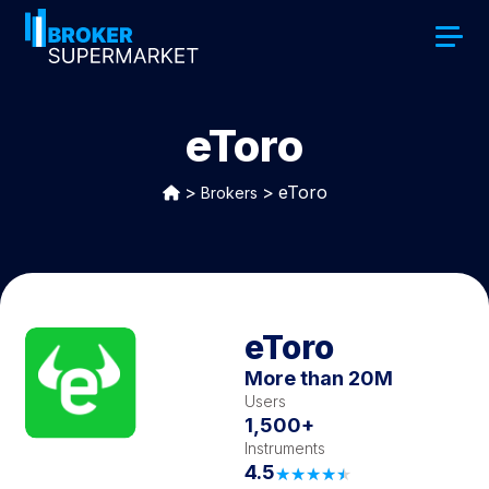
eToro
>
>
eToro
Brokers
eToro
More than 20M
Users
1,500+
Instruments
4.5